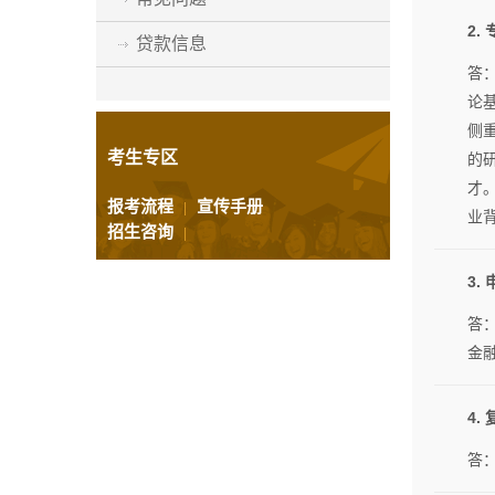
2
贷款信息
答：
论
侧
考生专区
的
才
报考流程
宣传手册
|
业
招生咨询
|
3
答
金
4.
答