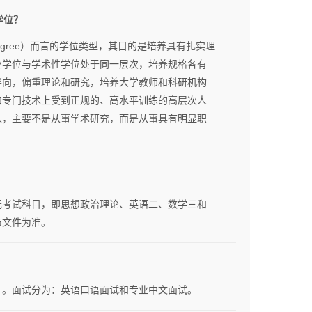
学位？
ic degree）而言的学位类型，其目的是培养具有扎实理
业学位与学术性学位处于同一层次，培养规格各有
导向，偏重理论和研究，培养大学教师和科研机构
和专门技术上受到正规的、高水平训练的高层次人
人，主要不是从事学术研究，而是从事具有明显职
元考试科目，即思想政治理论、英语二、数学三和
布文件为准。
）。面试分为：英语口语面试和专业中文面试。