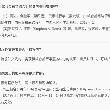
. 初试《金融学综合》的参考书目有哪些？
：（1）黄达，金融学（第四版）[货币银行学（第六版）]（教育部经济管
划教材；国家级精品课程），中国人民大学出版社，2017-4-1；
）[美]斯蒂芬 A. 罗斯（Stephen A. Ross）等 著，吴世农，沈艺峰
17年8月1日。
 持境外文凭者是否可以报考？
：持境外文凭的，需获得教育部留学服务中心的认证，出具认证书，可以
 金融硕士的报考程序是怎样的？
：报考程序分为：网上报名和现场确认。
）网上报名：每年10月登录“中国研究生招生信息网”（http://yz.chsi.co
2）现场确认：通常在11月10日～11月14日到指定地点完成现场信息确
报名无效。