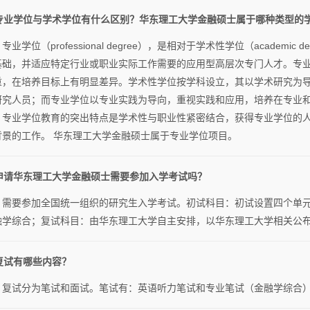
. 专业学位与学术学位有什么区别？华东理工大学金融硕士属于哪种类型的
专业学位（professional degree），是相对于学术性学位（academ
基础，并适应特定行业或职业实际工作需要的应用型高层次专门人才。专
重，在培养目标上有明显差异。学术性学位按学科设立，其以学术研究为
研究人员；而专业学位以专业实践为导向，重视实践和应用，培养在专业
。专业学位教育的突出特点是学术性与职业性紧密结合，获得专业学位的
背景的工作。 华东理工大学金融硕士属于专业学位项目。
. 申请华东理工大学金融硕士需要参加入学考试吗？
：需要参加全国统一组织的研究生入学考试。初试科目：初试设置四个单
融学综合；复试科目：由华东理工大学自主安排，以华东理工大学相关公
 复试有哪些内容？
：复试分为笔试和面试。笔试有：英语听力笔试和专业笔试（金融学综合