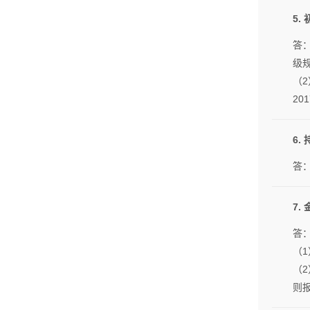
5
答
级规
（2
20
6.
答
7.
答
（1
（
则